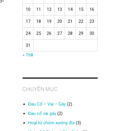
10
11
12
13
14
15
16
17
18
19
20
21
22
23
24
25
26
27
28
29
30
31
« Th8
CHUYÊN MỤC
Đau Cổ – Vai – Gáy
(2)
Đau cổ vai gáy
(2)
Hoại tử chỏm xương đùi
(3)