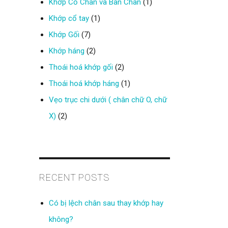
Khớp Cổ Chân và Bàn Chân
(1)
Khớp cổ tay
(1)
Khớp Gối
(7)
Khớp háng
(2)
Thoái hoá khớp gối
(2)
Thoái hoá khớp háng
(1)
Vẹo trục chi dưới ( chân chữ O, chữ
X)
(2)
RECENT POSTS
Có bị lệch chân sau thay khớp hay
không?