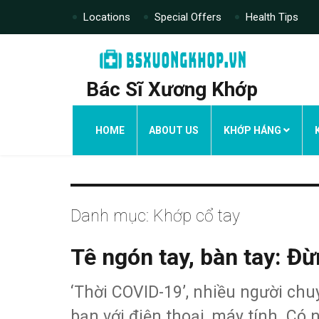
Locations
Special Offers
Health Tips
Bác Sĩ Xương Khớp
HOME
ABOUT US
KHỚP HÁNG
Danh mục:
Khớp cổ tay
Tê ngón tay, bàn tay: Đ
‘Thời COVID-19’, nhiều người chu
bạn với điện thoại, máy tính. Có 