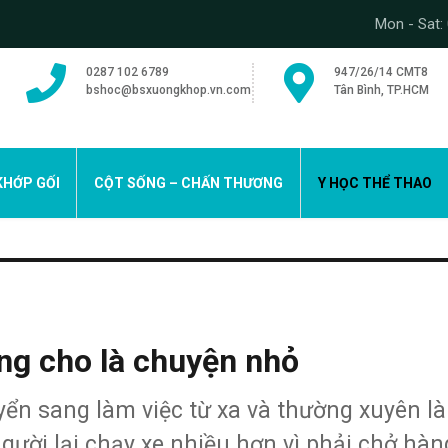
Mon - Sat: 
0287 102 6789
947/26/14 CMT8
bshoc@bsxuongkhop.vn.com
Tân Bình, TP.HCM
KHỚP GỐI
CỘT SỐNG – CHẤN THƯƠNG
Y HỌC THỂ THAO
ừng cho là chuyện nhỏ
yển sang làm việc từ xa và thường xuyên l
người lại chạy xe nhiều hơn vì phải chở hàn