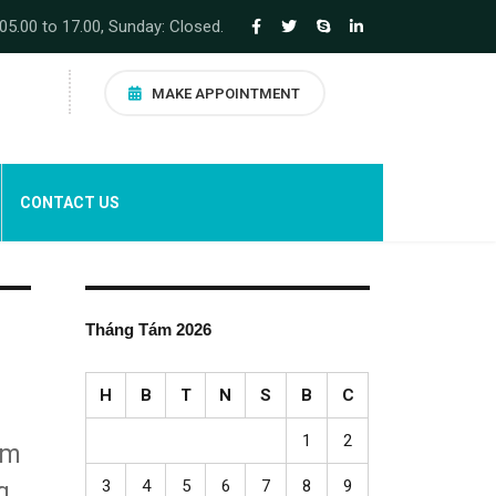
05.00 to 17.00, Sunday: Closed.
MAKE APPOINTMENT
CONTACT US
Tháng Tám 2026
H
B
T
N
S
B
C
1
2
àm
3
4
5
6
7
8
9
g,