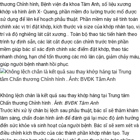
thương Chỉnh hình, Bệnh viện đa khoa Tâm Anh, số liệu xương
khớp và hình ảnh X- Quang, phần mềm đo lường trước mổ được
sử dụng để lên kế hoạch phẫu thuật. Phần mềm này sẽ tính toán
chính xác vị trí đặt khớp, kích thước và size của khớp nhân tạo, vị
trí và độ nghiêng lát cắt xương… Toàn bộ thao tác tiến hành theo
trình tự định sẵn, các lát cắt được căn chỉnh trước trên phần
mềm giúp bác sĩ xác định chính xác điểm đặt khớp, thao tác
nhanh chóng, hạn chế tổn thương các mô lân cận, giảm chảy máu,
giúp người bệnh nhanh hồi phục.
Không lệch chân là kết quả sau thay khớp háng tại Trung tâm
Chấn thương Chỉnh hình . Ảnh:
BVĐK Tâm Anh
Trước khi xử lý chân bị lệch sau phẫu thuật, bác sĩ sẽ thăm khám
lâm sàng, chẩn đoán hình ảnh để đánh giá lại mức độ ảnh hưởng
đến sức khỏe và sinh hoạt của người bệnh. Bác sĩ sẽ xem xét và
điều chỉnh kích thước của các thành phần khớp nhân tạo. Tuy