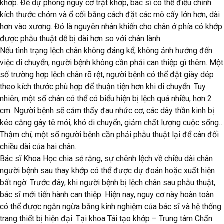
khớp. Để dự phòng nguy cơ trật khớp, bác sĩ có thể điều chỉnh
kích thước chỏm và ổ cối bằng cách đặt các mô cấy lớn hơn, dài
hơn vào xương. Đó là nguyên nhân khiến cho chân ở phía có khớp
được phẫu thuật dễ bị dài hơn so với chân lành.
Nếu tình trạng lệch chân không đáng kể, không ảnh hưởng đến
việc di chuyển, người bệnh không cần phải can thiệp gì thêm. Một
số trường hợp lệch chân rõ rệt, người bệnh có thể đặt giày dép
theo kích thước phù hợp để thuận tiện hơn khi di chuyển. Tuy
nhiên, một số chân có thể có biểu hiện bị lệch quá nhiều, hơn 2
cm. Người bệnh sẽ cảm thấy đau nhức cơ, các dây thần kinh bị
kéo căng gây tê mỏi, khó di chuyển, giảm chất lượng cuộc sống…
Thậm chí, một số người bệnh cần phải phẫu thuật lại để cân đối
chiều dài của hai chân.
Bác sĩ Khoa Học chia sẻ rằng, sự chênh lệch về chiều dài chân
người bệnh sau thay khớp có thể được dự đoán hoặc xuất hiện
bất ngờ. Trước đây, khi người bệnh bị lệch chân sau phẫu thuật,
bác sĩ mới tiến hành can thiệp. Hiện nay, nguy cơ này hoàn toàn
có thể được ngăn ngừa bằng kinh nghiệm của bác sĩ và hệ thống
trang thiết bị hiện đại. Tại khoa Tái tạo khớp – Trung tâm Chấn