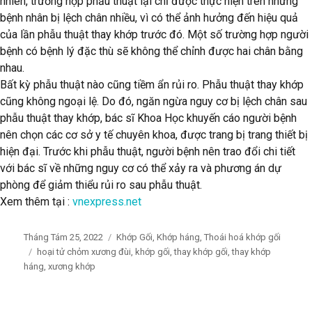
nhiên, trường hợp phẫu thuật lại chỉ được thực hiện trên những
bệnh nhân bị lệch chân nhiều, vì có thể ảnh hưởng đến hiệu quả
của lần phẫu thuật thay khớp trước đó. Một số trường hợp người
bệnh có bệnh lý đặc thù sẽ không thể chỉnh được hai chân bằng
nhau.
Bất kỳ phẫu thuật nào cũng tiềm ẩn rủi ro. Phẫu thuật thay khớp
cũng không ngoại lệ. Do đó, ngăn ngừa nguy cơ bị lệch chân sau
phẫu thuật thay khớp, bác sĩ Khoa Học khuyến cáo người bệnh
nên chọn các cơ sở y tế chuyên khoa, được trang bị trang thiết bị
hiện đại. Trước khi phẫu thuật, người bệnh nên trao đổi chi tiết
với bác sĩ về những nguy cơ có thể xảy ra và phương án dự
phòng để giảm thiểu rủi ro sau phẫu thuật.
Xem thêm tại :
vnexpress.net
Posted
Tháng Tám 25, 2022
Categories
Khớp Gối
,
Khớp háng
,
Thoái hoá khớp gối
on
Tags
hoại tử chỏm xương đùi
,
khớp gối
,
thay khớp gối
,
thay khớp
háng
,
xương khớp