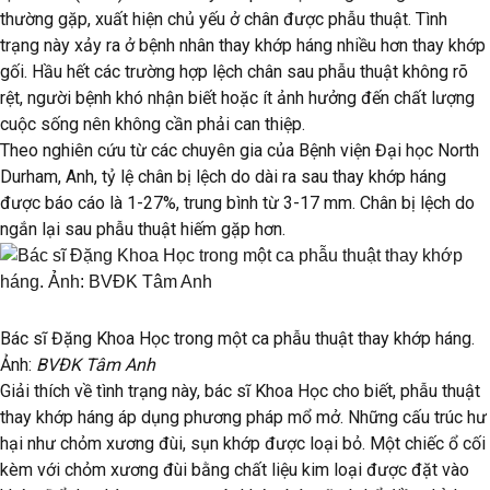
thường gặp, xuất hiện chủ yếu ở chân được phẫu thuật. Tình
trạng này xảy ra ở bệnh nhân thay khớp háng nhiều hơn thay khớp
gối. Hầu hết các trường hợp lệch chân sau phẫu thuật không rõ
rệt, người bệnh khó nhận biết hoặc ít ảnh hưởng đến chất lượng
cuộc sống nên không cần phải can thiệp.
Theo nghiên cứu từ các chuyên gia của Bệnh viện Đại học North
Durham, Anh, tỷ lệ chân bị lệch do dài ra sau thay khớp háng
được báo cáo là 1-27%, trung bình từ 3-17 mm. Chân bị lệch do
ngắn lại sau phẫu thuật hiếm gặp hơn.
Bác sĩ Đặng Khoa Học trong một ca phẫu thuật thay khớp háng.
Ảnh:
BVĐK Tâm Anh
Giải thích về tình trạng này, bác sĩ Khoa Học cho biết, phẫu thuật
thay khớp háng áp dụng phương pháp mổ mở. Những cấu trúc hư
hại như chỏm xương đùi, sụn khớp được loại bỏ. Một chiếc ổ cối
kèm với chỏm xương đùi bằng chất liệu kim loại được đặt vào